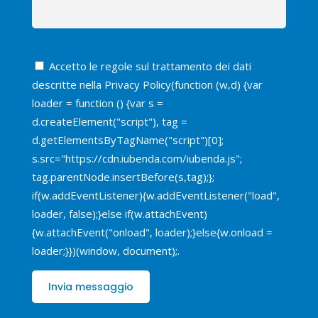
Accetto le regole sul trattamento dei dati
descritte nella
Privacy Policy
(function (w,d) {var
loader = function () {var s =
d.createElement("script"), tag =
d.getElementsByTagName("script")[0];
s.src="https://cdn.iubenda.com/iubenda.js";
tag.parentNode.insertBefore(s,tag);};
if(w.addEventListener){w.addEventListener("load",
loader, false);}else if(w.attachEvent)
{w.attachEvent("onload", loader);}else{w.onload =
loader;}})(window, document);.