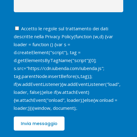
Accetto le regole sul trattamento dei dati
descritte nella
Privacy Policy
(function (w,d) {var
loader = function () {var s =
d.createElement("script"), tag =
d.getElementsByTagName("script")[0];
s.src="https://cdn.iubenda.com/iubenda.js";
tag.parentNode.insertBefore(s,tag);};
if(w.addEventListener){w.addEventListener("load",
loader, false);}else if(w.attachEvent)
{w.attachEvent("onload", loader);}else{w.onload =
loader;}})(window, document);.