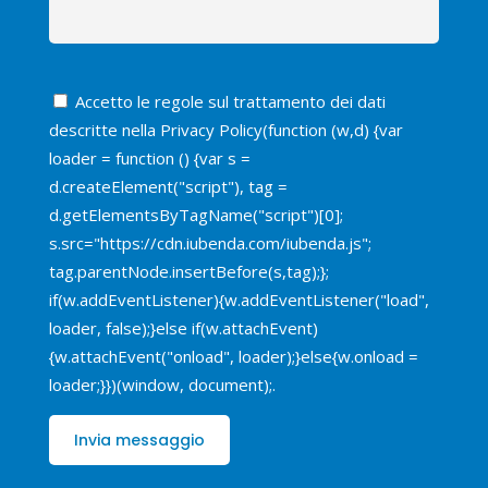
Accetto le regole sul trattamento dei dati
descritte nella
Privacy Policy
(function (w,d) {var
loader = function () {var s =
d.createElement("script"), tag =
d.getElementsByTagName("script")[0];
s.src="https://cdn.iubenda.com/iubenda.js";
tag.parentNode.insertBefore(s,tag);};
if(w.addEventListener){w.addEventListener("load",
loader, false);}else if(w.attachEvent)
{w.attachEvent("onload", loader);}else{w.onload =
loader;}})(window, document);.