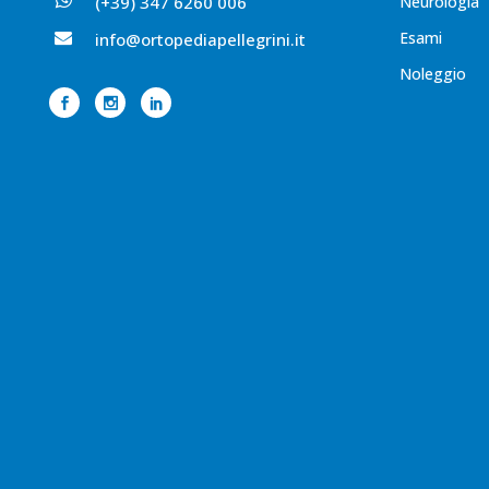
(+39) 347 6260 006
Neurologia
Esami
info@ortopediapellegrini.it
Noleggio