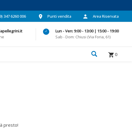
9) 347 6260 006
Punti vendita
Area Riservata
pellegrini.it
Lun - Ven: 9:00 - 13:00 | 15:00 - 19:00
one
Sab - Dom: Chiusi (Via Foria, 61)
0
rà presto!