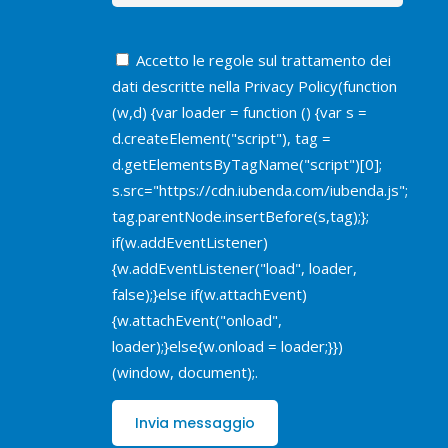
Accetto le regole sul trattamento dei
dati descritte nella
Privacy Policy
(function
(w,d) {var loader = function () {var s =
d.createElement("script"), tag =
d.getElementsByTagName("script")[0];
s.src="https://cdn.iubenda.com/iubenda.js";
tag.parentNode.insertBefore(s,tag);};
if(w.addEventListener)
{w.addEventListener("load", loader,
false);}else if(w.attachEvent)
{w.attachEvent("onload",
loader);}else{w.onload = loader;}})
(window, document);.