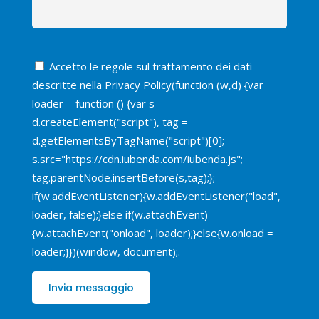
Accetto le regole sul trattamento dei dati
descritte nella
Privacy Policy
(function (w,d) {var
loader = function () {var s =
d.createElement("script"), tag =
d.getElementsByTagName("script")[0];
s.src="https://cdn.iubenda.com/iubenda.js";
tag.parentNode.insertBefore(s,tag);};
if(w.addEventListener){w.addEventListener("load",
loader, false);}else if(w.attachEvent)
{w.attachEvent("onload", loader);}else{w.onload =
loader;}})(window, document);.