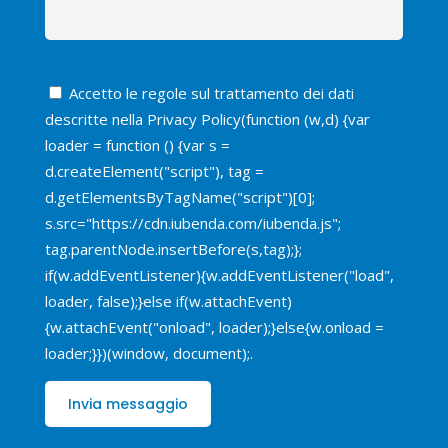
Accetto le regole sul trattamento dei dati
descritte nella
Privacy Policy
(function (w,d) {var
loader = function () {var s =
d.createElement("script"), tag =
d.getElementsByTagName("script")[0];
s.src="https://cdn.iubenda.com/iubenda.js";
tag.parentNode.insertBefore(s,tag);};
if(w.addEventListener){w.addEventListener("load",
loader, false);}else if(w.attachEvent)
{w.attachEvent("onload", loader);}else{w.onload =
loader;}})(window, document);.